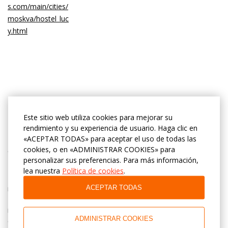
Alojamiento
Este sitio web utiliza cookies para mejorar su
rendimiento y su experiencia de usuario. Haga clic en
«ACEPTAR TODAS» para aceptar el uso de todas las
cookies, o en «ADMINISTRAR COOKIES» para
Отель "Заречье" предлагает:
personalizar sus preferencias. Para más información,
Комфортабельные номера, включая номера категории
lea nuestra
Política de cookies
.
"Стандарт одноместный", "Эконом с одной двуспальной
ACEPTAR TODAS
кроватью", "Эконом с двумя раздельными кроватями",
"Стандарт с одной двуспальной кроватью", а также номера
категории "Стандарт Плюс с одной двуспальной кроватью
ADMINISTRAR COOKIES
(дополнительное место)".