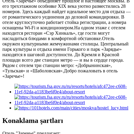
Отель «Заречье» объединяет прошлое и настоящее Москвы. В
его трехэтажном особняке XIX века уютно разместились 28
номеров. Здесь каждый найдет идеальное место для отдыха —
от романтического уединения до деловой командировки. В
отеле круглосуточно работает стойка регистрации, а номера
оснащены Wi-Fi и кондиционером.На одном этаже с отелем
находится ресторан «Сэр Хинкаль», где гости могут
насладиться блюдами в комфортной обстановке.Отель
окружен культурными жемчужинами столицы. Центральный
парк культуры и отдыха имени Горького и парк «Зарядье»
находятся в шаговой доступности. До Кремля и Красной
площади всего две станции метро — и вы в сердце города.
Рядом с отелем три станции метро: «Добрынинская»,
«Тульская» и «Шаболовская».Добро пожаловать в отель
«Заречье»!
Konaklama şartları
Отель "Заречье" предлагает: