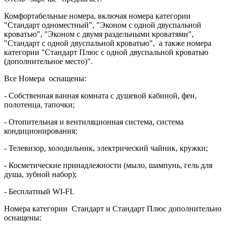
Комфортабельные номера, включая номера категории
"Стандарт одноместный", "Эконом с одной двуспальной
кроватью", "Эконом с двумя раздельными кроватями",
"Стандарт с одной двуспальной кроватью", а также номера
категории "Стандарт Плюс с одной двуспальной кроватью
(дополнительное место)".
Все Номера оснащены:
- Собственная ванная комната c душевой кабиной, фен,
полотенца, тапочки;
- Отопительная и вентиляционная система, система
кондиционирования;
- Телевизор, холодильник, электрический чайник, кружки;
- Косметические принадлежности (мыло, шампунь, гель для
душа, зубной набор);
- Бесплатный WI-FI.
Номера категории Стандарт и Стандарт Плюс дополнительно
оснащены: