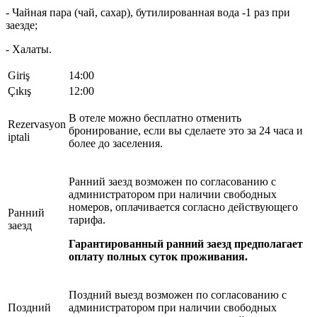
- Чайная пара (чай, сахар), бутилированная вода -1 раз при
заезде;
- Халаты.
Giriş
14:00
Çıkış
12:00
В отеле можно бесплатно отменить
Rezervasyon
бронирование, если вы сделаете это за 24 часа и
iptali
более до заселения.
Ранний заезд возможен по согласованию с
администратором при наличии свободных
номеров, оплачивается согласно действующего
Ранний
тарифа.
заезд
Гарантированный ранний заезд предполагает
оплату полных суток проживания.
Позд
ний выезд возможен по согласованию с
Поздний
администратором при наличии свободных