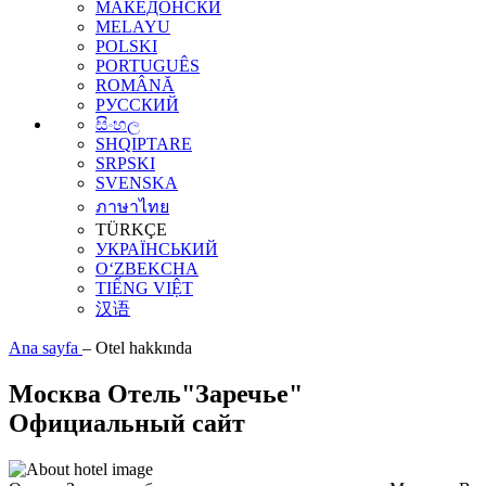
МАКЕДОНСКИ
MELAYU
POLSKI
PORTUGUÊS
ROMÂNĂ
РУССКИЙ
සිංහල
SHQIPTARE
SRPSKI
SVENSKA
ภาษาไทย
TÜRKÇE
УКРАЇНСЬКИЙ
O‘ZBEKCHA
TIẾNG VIỆT
汉语
Ana sayfa
–
Otel hakkında
Москва Отель"Заречье"
Официальный сайт