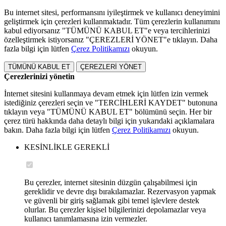
Bu internet sitesi, performansını iyileştirmek ve kullanıcı deneyimini
geliştirmek için çerezleri kullanmaktadır. Tüm çerezlerin kullanımını
kabul ediyorsanız "TÜMÜNÜ KABUL ET"e veya tercihlerinizi
özelleştirmek istiyorsanız "ÇEREZLERİ YÖNET"e tıklayın. Daha
fazla bilgi için lütfen
Çerez Politikamızı
okuyun.
TÜMÜNÜ KABUL ET
ÇEREZLERİ YÖNET
Çerezlerinizi yönetin
İnternet sitesini kullanmaya devam etmek için lütfen izin vermek
istediğiniz çerezleri seçin ve "TERCİHLERİ KAYDET" butonuna
tıklayın veya "TÜMÜNÜ KABUL ET" bölümünü seçin. Her bir
çerez türü hakkında daha detaylı bilgi için yukarıdaki açıklamalara
bakın. Daha fazla bilgi için lütfen
Çerez Politikamızı
okuyun.
KESİNLİKLE GEREKLİ
Bu çerezler, internet sitesinin düzgün çalışabilmesi için
gereklidir ve devre dışı bırakılamazlar. Rezervasyon yapmak
ve güvenli bir giriş sağlamak gibi temel işlevlere destek
olurlar. Bu çerezler kişisel bilgilerinizi depolamazlar veya
kullanıcı tanımlamasına izin vermezler.