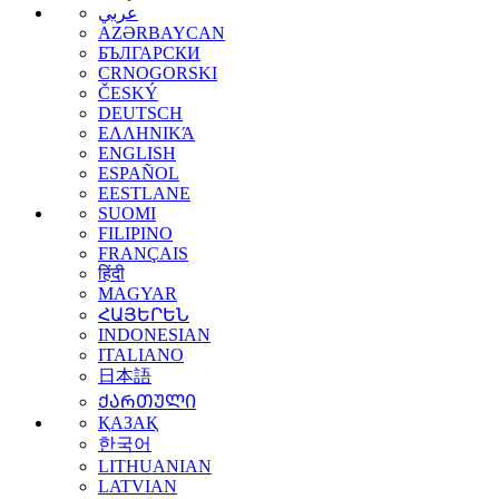
عربي
AZƏRBAYCAN
БЪЛГАРСКИ
CRNOGORSKI
ČESKÝ
DEUTSCH
ΕΛΛΗΝΙΚΆ
ENGLISH
ESPAÑOL
EESTLANE
SUOMI
FILIPINO
FRANÇAIS
हिंदी
MAGYAR
ՀԱՅԵՐԵՆ
INDONESIAN
ITALIANO
日本語
ᲥᲐᲠᲗᲣᲚᲘ
ҚАЗАҚ
한국어
LITHUANIAN
LATVIAN