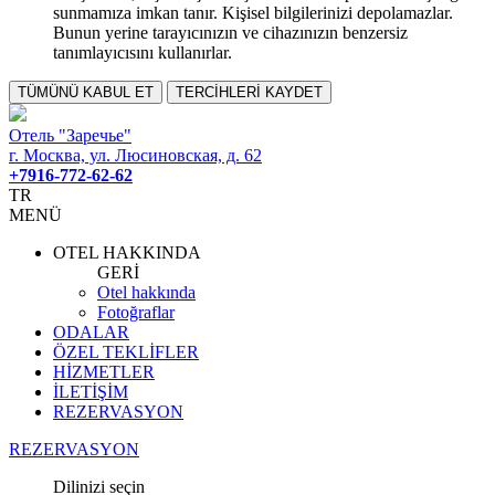
sunmamıza imkan tanır. Kişisel bilgilerinizi depolamazlar.
Bunun yerine tarayıcınızın ve cihazınızın benzersiz
tanımlayıcısını kullanırlar.
TÜMÜNÜ KABUL ET
TERCİHLERİ KAYDET
Отель "Заречье"
г. Москва, ул. Люсиновская, д. 62
+7916-772-62-62
TR
MENÜ
OTEL HAKKINDA
GERİ
Otel hakkında
Fotoğraflar
ODALAR
ÖZEL TEKLİFLER
HİZMETLER
İLETİŞİM
REZERVASYON
REZERVASYON
Dilinizi seçin