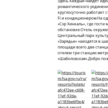
Здесь каждый найдет иде
романтического уединени
круглосуточно работает с
Fi и кондиционером.На од
«Сэр Хинкаль», где гости
обстановке.Отель окруж
Центральный парк культу
«Зарядье» находятся в ша
площади всего две станци
отелем три станции метро
«Шаболовская».Добро пож