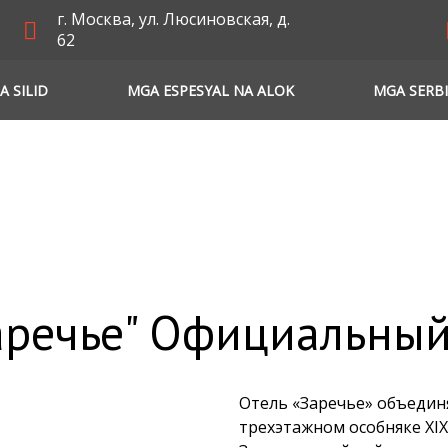
г. Москва, ул. Люсиновская, д.
62
A SILID
MGA ESPESYAL NA ALOK
MGA SERB
аречье" Официальный
Отель «Заречье» объедин
трехэтажном особняке XIX