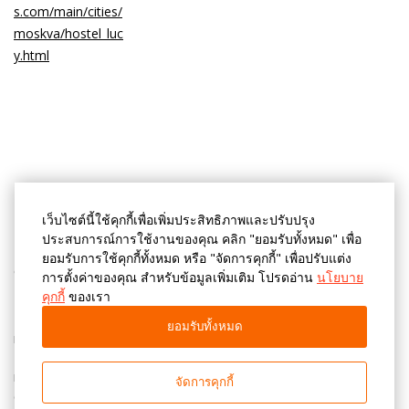
ที่พัก
เว็บไซต์นี้ใช้คุกกี้เพื่อเพิ่มประสิทธิภาพและปรับปรุง
ประสบการณ์การใช้งานของคุณ คลิก "ยอมรับทั้งหมด" เพื่อ
ยอมรับการใช้คุกกี้ทั้งหมด หรือ "จัดการคุกกี้" เพื่อปรับแต่ง
Отель "Заречье" предлагает:
การตั้งค่าของคุณ สำหรับข้อมูลเพิ่มเติม โปรดอ่าน
นโยบาย
คุกกี้
ของเรา
Комфортабельные номера, включая номера категории
"Стандарт одноместный", "Эконом с одной двуспальной
ยอมรับทั้งหมด
кроватью", "Эконом с двумя раздельными кроватями",
"Стандарт с одной двуспальной кроватью", а также номера
категории "Стандарт Плюс с одной двуспальной кроватью
จัดการคุกกี้
(дополнительное место)".