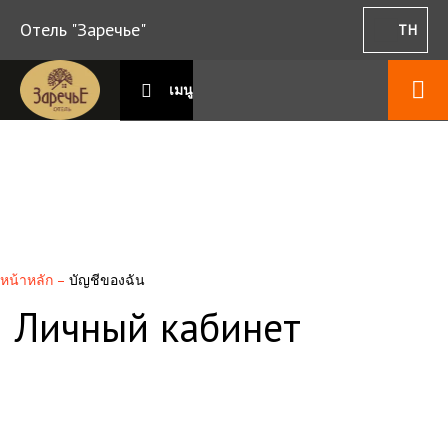
Отель "Заречье"
TH
เมนู
หน้าหลัก
–
บัญชีของฉัน
Личный кабинет