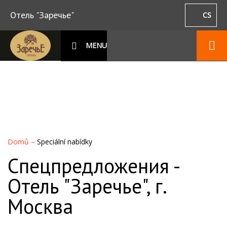
Отель "Заречье"
CS
MENU
Domů
–
Speciální nabídky
Спецпредложения -
Отель "Заречье", г.
Москва