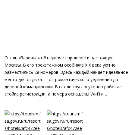
Отель «Заречье» объединяет прошлое и настоящее
Москвы. В его трехэтажном особняке XIX века уютно
разместились 28 номеров. Здесь каждый найдет идеальное
место для отдыха — от романтического уединения до
деловой командировки. В отеле круглосуточно работает
стойка регистрации, а номера оснащены Wi-Fi и
кондиционером.На одном этаже с отелем находится
ресторан «Сэр Хинкаль», где гости могут насладиться
блюдами в комфортной обстановке.Отель окружен
культурными жемчужинами столицы. Центральный парк
культуры и отдыха имени Горького и парк «Зарядье»