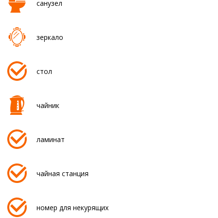
санузел
зеркало
стол
чайник
ламинат
чайная станция
номер для некурящих