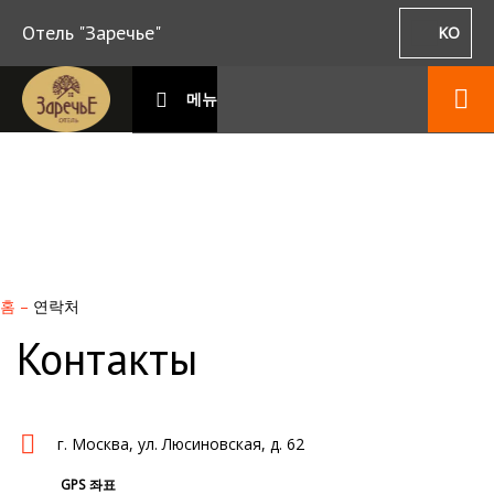
Отель "Заречье"
KO
메뉴
홈
–
연락처
Контакты
г. Москва, ул. Люсиновская, д. 62
GPS 좌표